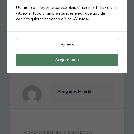
La conclusión acerca de la credibilidad del testigo
Usamos cookies. Si te parece bien, simplemente haz clic en
víctima ha de ser el resultado de una valoración de
«Aceptar todo». También puedes elegir qué tipo de
su testimonio junto a los demás elementos de
cookies quieres haciendo clic en «Ajustes».
prueba ofrecidos por el Fiscal y el resto de las
partes. La idea de que la duda sobre la fiabilidad de
su testimonio ha de ser resuelta, siempre y en todo
caso, mediante un dictamen psicológico acerca de su
grado de fabulación, no puede ser aceptada por la
Ajustes
Sala.
Aceptar todo
Share
0
Abogados Madrid
ABOGADOS BARRIO DE SALAMANCA