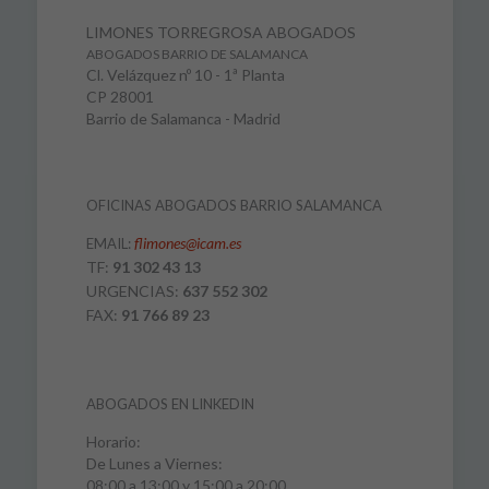
LIMONES TORREGROSA ABOGADOS
ABOGADOS BARRIO DE SALAMANCA
Cl. Velázquez nº 10 - 1ª Planta
CP 28001
Barrio de Salamanca - Madrid
OFICINAS ABOGADOS BARRIO SALAMANCA
flimones@icam.es
EMAIL:
TF:
91 302 43 13
URGENCIAS:
637 552 302
FAX:
91 766 89 23
ABOGADOS EN LINKEDIN
Horario:
De Lunes a Viernes:
08:00 a 13:00 y 15:00 a 20:00