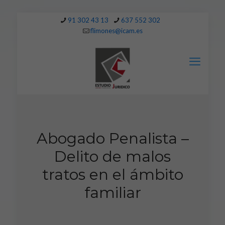
91 302 43 13
637 552 302
flimones@icam.es
Abogado Penalista –
Delito de malos
tratos en el ámbito
familiar