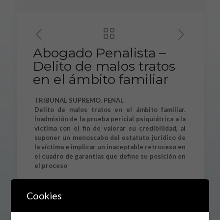
Abogado Penalista –
Delito de malos tratos
en el ámbito familiar
TRIBUNAL SUPREMO. PENAL
Delito de malos tratos en el ámbito familiar.
Inadmisión de la prueba pericial psiquiátrica a la
víctima con el fin de valorar su credibilidad, al
suponer un menoscabo del estatuto jurídico de
la víctima e implicar un inaceptable retroceso en
el cuadro de garantías que define su posición en
el proceso
Sentencia del Tribunal Supremo, Sala de lo Penal
de 17 de Mayo de 2013, Recurso Nº:
Cookies
10009/2013. Ponente: Excmo. Sr. D. Manuel
Marchena Gómez.