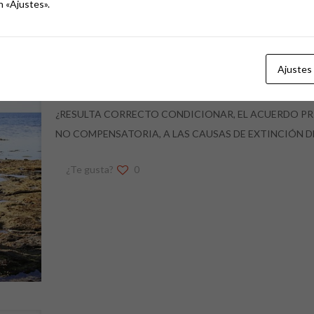
n «Ajustes».
Ajustes
Pactos ex-cónyuges
¿RESULTA CORRECTO CONDICIONAR, EL ACUERDO PR
NO COMPENSATORIA, A LAS CAUSAS DE EXTINCIÓN DEL 
¿Te gusta?
0