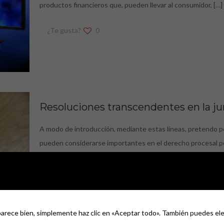
productos financieros que, pueden llevar al consumidor,
[…]
¿Te gusta?
0
Resoluciones transcendentes en la juri
A modo de introducción, mediante estas líneas, pretendo p
pueden considerarse importantes en el derecho procesal p
¿Te gusta?
1
parece bien, simplemente haz clic en «Aceptar todo». También puedes ele