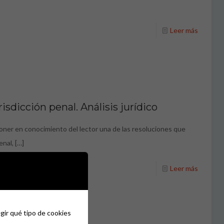
Leer más
sdicción penal. Análisis jurídico
oner en conocimiento del lector una de las resoluciones que
enal,
[…]
Leer más
gir qué tipo de cookies