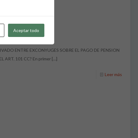
Aceptar todo
IVADO ENTRE EXCONYUGES SOBRE EL PAGO DE PENSION
ART. 101 CC? En primer
[…]
Leer más