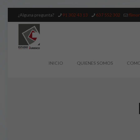
¿Alguna pregunta?
91 302 43 13
637 552 302
flimo
INICIO
QUIENES SOMOS
COMO