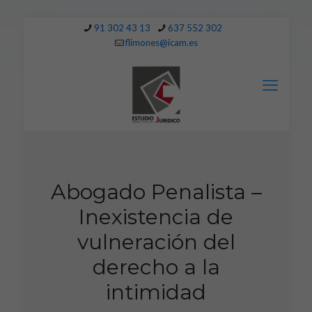
91 302 43 13
637 552 302
flimones@icam.es
Abogado Penalista –
Inexistencia de
vulneración del
derecho a la
intimidad