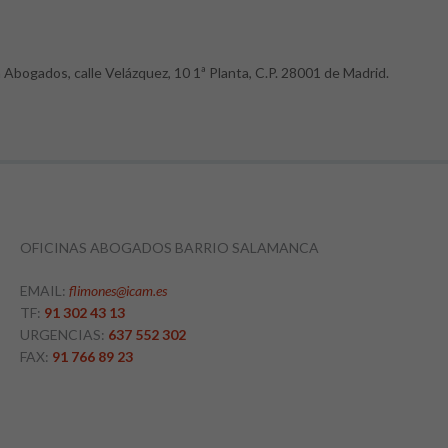
 Abogados, calle Velázquez, 10 1ª Planta, C.P. 28001 de Madrid.
OFICINAS ABOGADOS BARRIO SALAMANCA
EMAIL:
flimones@icam.es
TF:
91 302 43 13
URGENCIAS:
637 552 302
FAX:
91 766 89 23