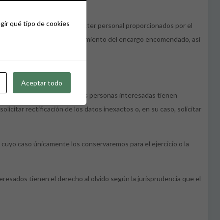
gir qué tipo de cookies
ofesional, los datos de carácter personal proporcionados por el
iones Públicas, para el cumplimiento del encargo encomendado, así
Aceptar todo
 que le conciernen, o no. Las personas interesadas tienen
icitar rectificación de los datos inexactos o, en su caso, solicitar
n cuyo caso únicamente los conservaremos para el ejercicio o la
eresados tienen el derecho al olvido según la jurisprudencia que el