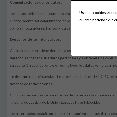
Comunicaciones de los datos:
Usamos cookies. Si te 
Los datos derivados del contacto y la consulta no serán comunica
quieres haciendo clic e
cliente podrán ser comunicados en los escritos y en los documento
como a Procuradores, Peritos y otros profesionales que deban int
Derechos de los interesados:
Cualquier persona tiene derecho a obtener confirmación sobre si 
derecho a acceder a sus datos personales y a obtener una copia de l
su supresión cuando, entre otros motivos, los datos ya no sean nec
En determinadas circunstancias previstas en el art. 18 RGPD, los i
defensa de reclamaciones.
Como consecuencia de la aplicación del derecho a la supresión u op
Tribunal de Justicia de la Unión Europea ha establecido.
Los interesados podrán oponerse al tratamiento de sus datos con fi