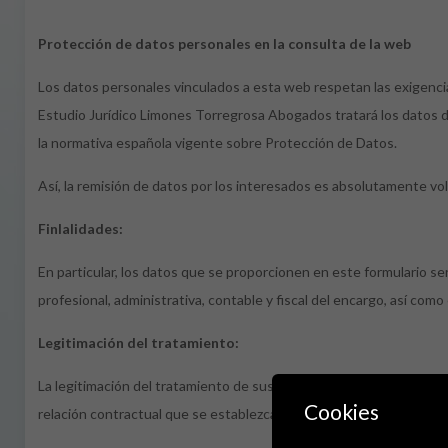
Protección de datos personales en la consulta de la web
Los datos personales vinculados a esta web respetan las exigencia
Estudio Jurídico Limones Torregrosa Abogados tratará los datos 
la normativa española vigente sobre Protección de Datos.
Así, la remisión de datos por los interesados es absolutamente vo
Finlalidades:
En particular, los datos que se proporcionen en este formulario ser
profesional, administrativa, contable y fiscal del encargo, así como
Legitimación del tratamiento:
La legitimación del tratamiento de sus datos es el consentimiento 
Cookies
relación contractual que se establezca con el cliente, y el cumplim