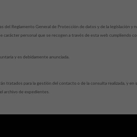
s del Reglamento General de Protección de datos y de la legislación y n
de carácter personal que se recogen a través de esta web cumpliendo co
luntaria y es debidamente anunciada.
án tratados para la gestión del contacto o de la consulta realizada, y en 
 el archivo de expedientes.
que presta enviando el formulario de contacto o la consulta. Si se produc
iento de las obligaciones profesionales y legales derivadas del mismo.