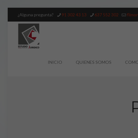
¿Alguna pregunta?
91 302 43 13
637 552 302
flimo
INICIO
QUIENES SOMOS
COMO