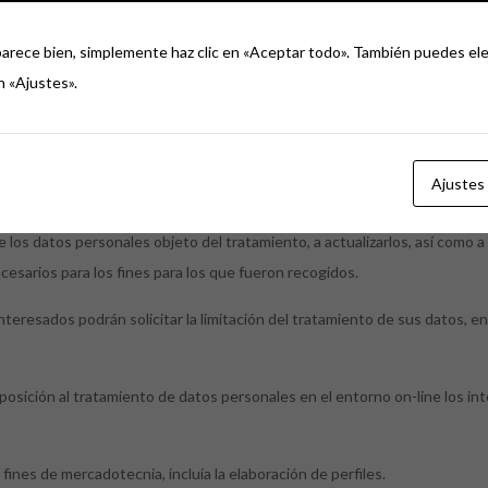
parece bien, simplemente haz clic en «Aceptar todo». También puedes ele
dos a terceros. En el caso de que posteriormente se produzca encargo pr
n «Ajustes».
s anejos a éstos a los Juzgados y Tribunales o, en su caso, Administrac
ervenir o sea conveniente que intervengan.
Ajustes
El Estudio Jurídico Limones Torregrosa Abogados, trata datos personales
os datos personales objeto del tratamiento, a actualizarlos, así como a sol
esarios para los fines para los que fueron recogidos.
nteresados podrán solicitar la limitación del tratamiento de sus datos, e
osición al tratamiento de datos personales en el entorno on-line los int
nes de mercadotecnia, incluía la elaboración de perfiles.