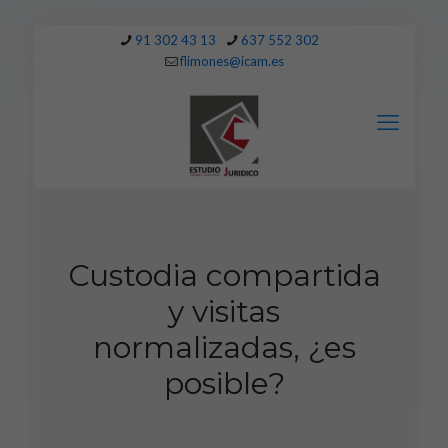
91 302 43 13
637 552 302
flimones@icam.es
Custodia compartida
y visitas
normalizadas, ¿es
posible?