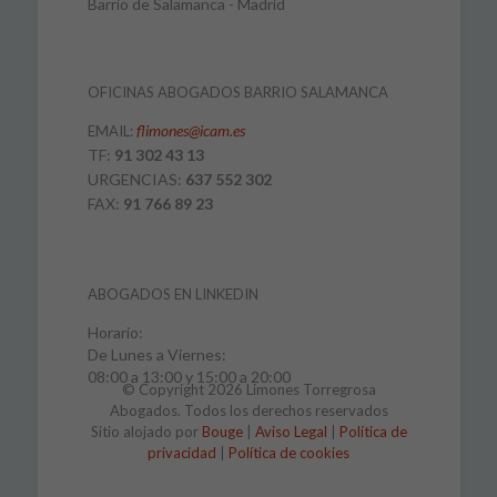
Barrio de Salamanca - Madrid
OFICINAS ABOGADOS BARRIO SALAMANCA
flimones@icam.es
EMAIL:
TF:
91 302 43 13
URGENCIAS:
637 552 302
FAX:
91 766 89 23
ABOGADOS EN LINKEDIN
Horario:
De Lunes a Viernes:
08:00 a 13:00 y 15:00 a 20:00
© Copyright 2026 Limones Torregrosa
Abogados. Todos los derechos reservados
Sitio alojado por
Bouge
|
Aviso Legal
|
Política de
privacidad
|
Política de cookies