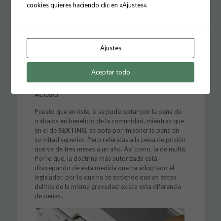
cookies quieres haciendo clic en «Ajustes».
necesitada de especial protección, o los hechos se
hubieran cometido con una finalidad lucrativa.”
DIFERENCIAS ENTRE STALKING
Y SEXTING
Ajustes
Respecto a este nuevo tipo delictivo, hay que
Aceptar todo
destacar que existe una diferencia penológica, en
relación con el anterior delito de
STALKING
o
ACOSO
.
Puesto que en éste, si se pude optar por la pena de
trabajos en beneficio de la comunidad, mientras que
en el de
SEXTING
, se opta por imponer la pena en
su mitad superior. Pero referidas a la pena de prisión
que va de tres meses a un año. Así como, la de multa.
Por lo que, la doctrina más autorizada está
discrepando de esta medida que ha adoptado el
legislador, por lo que no se entiende que en estos
delitos de la misma gravedad exista esta diferencia
de penas.