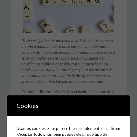
“Será castigado con una pena de prisión de tres meses a
un año o multa de seis a doce meses el que, sin auto­
rización de la persona afectada, difunda, revele o ceda a
terceros imágenes o grabaciones audiovisuales de
aquélla que hubiera obtenido con su anuencia en un
domicilio o en cual­quier otro lugar fuera del alcance de
la mirada de terceros, cuando la divulgación menoscabe
gravemente la intimidad personal de esa persona.”
Continúa diciendo el referido artículo, en su párrafo
segundo, la especialidad de acoso en violencia de
género y doméstica al añadir que:
Cookies
“La pena se im­pondrá en su mitad superior cuando los
hechos hubieran sido cometidos por el cónyuge o por
persona que esté o haya estado unida a él por análoga
Usamos cookies. Si te parece bien, simplemente haz clic en
relación de afectividad, aun sin convivencia, la víctima
«Aceptar todo». También puedes elegir qué tipo de
fuera menor de edad o una persona con discapacidad